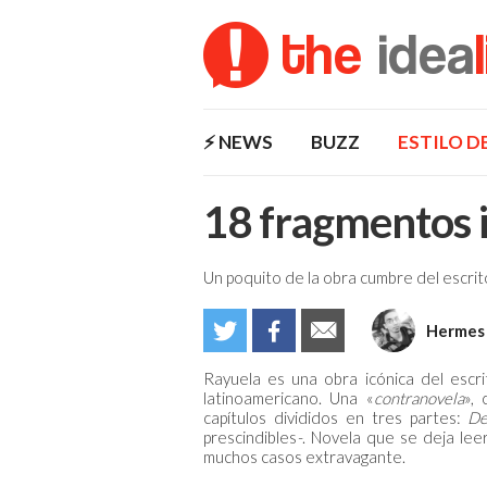
the
idea
⚡️ NEWS
BUZZ
ESTILO D
18 fragmentos i
Un poquito de la obra cumbre del escrit
Hermes
Rayuela es una obra icónica del escri
latinoamericano. Una «
contranovela
»,
capítulos divididos en tres partes:
De
prescindibles
-
. Novela que se deja lee
muchos casos extravagante.