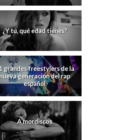
¿Y tú, qué edad tienes?
1 grandes freestylers de la
nueva generación del rap
español
A mordiscos