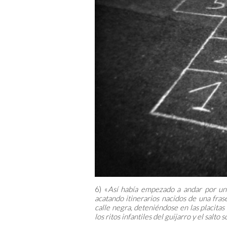
6) «
Así había empezado a andar por un P
acatando itinerarios nacidos de una fras
calle negra, deteniéndose en las placitas
los ritos infantiles del guijarro y el salto