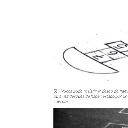
5) «
Nunca pude resistir al deseo de llama
otra vez después de haber estado por un
cuerpo
»