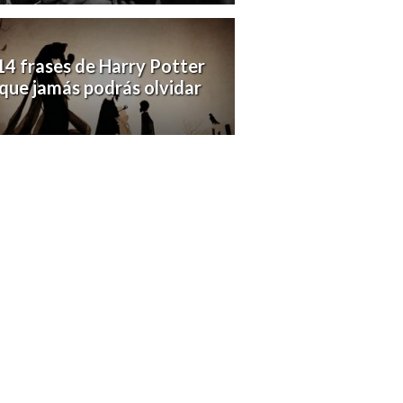
14 frases de Harry Potter
que jamás podrás olvidar