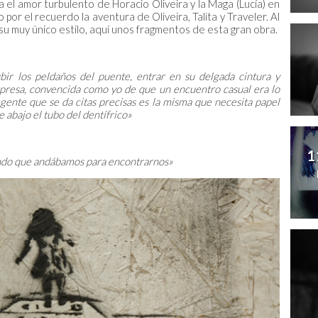
a el amor turbulento de Horacio Oliveira y la Maga (Lucía) en
 por el recuerdo la aventura de Oliveira, Talita y Traveler. Al
a su muy único estilo, aquí unos fragmentos de esta gran obra.
subir los peldaños del puente, entrar en su delgada cintura y
presa, convencida como yo de que un encuentro casual era lo
 gente que se da citas precisas es la misma que necesita papel
 abajo el tubo del dentífrico»
1
ndo que andábamos para encontrarnos»