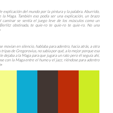
e explicación del mundo por la pintura y la palabra. Aburrido,
de la Maga. También eso podía ser una explicación, un brazo
 al caminar se sentía el juego leve de los músculos como un
erlitz obstinada, te quie-ro te quie-ro te quie-ro. No una
»
se movían en silencio, hablaba para adentro, hacia atrás, a otra
tripas de Gregorovius, no sabía por qué, a lo mejor porque esa
e dejaba a la Maga para que jugara un rato pero él seguía ahí,
ose con la Maga entre el humo y el jazz, riéndose para adentro
o
»