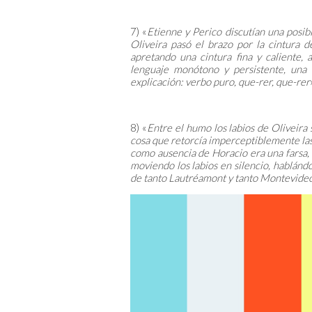
7) «
Etienne y Perico discutían una posibl
Oliveira pasó el brazo por la cintura 
apretando una cintura fina y caliente,
lenguaje monótono y persistente, una B
explicación: verbo puro, que-rer, que-rer
8) «
Entre el humo los labios de Oliveira 
cosa que retorcía imperceptiblemente las 
como ausencia de Horacio era una farsa, l
moviendo los labios en silencio, hablánd
de tanto Lautréamont y tanto Montevide