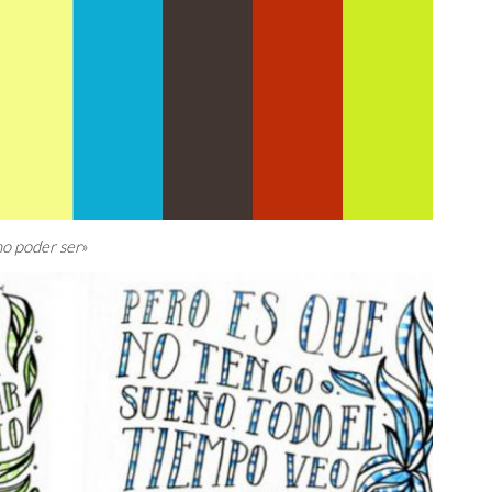
no poder ser
»