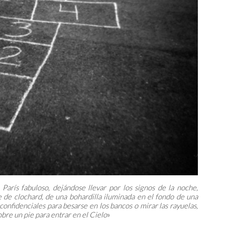
arís fabuloso, dejándose llevar por los signos de la noche,
e de clochard, de una bohardilla iluminada en el fondo de una
 confidenciales para besarse en los bancos o mirar las rayuelas,
 sobre un pie para entrar en el Cielo
»