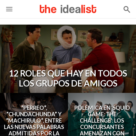
the
idea
list
12 ROLES QUE HAY EN TODOS
LOS GRUPOS DE AMIGOS
“PERREO”,
POLÉMICA EN 'SQUID
“CHUNDACHUNDA” Y
GAME: THE
“MACHIRULO”, ENTRE
CHALLENGE': LOS
LAS NUEVAS PALABRAS
CONCURSANTES
ADMITIDAS POR LA
AMENAZAN CON