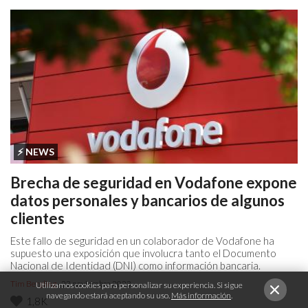
⚡️ NEWS
Brecha de seguridad en Vodafone expone
datos personales y bancarios de algunos
clientes
Este fallo de seguridad en un colaborador de Vodafone ha
supuesto una exposición que involucra tanto el Documento
Nacional de Identidad (DNI) como información bancaria.
Tim Bergling
· 23 noviembre 2023
Utilizamos cookies para personalizar su experiencia. Si sigue
navegando estará aceptando su uso.
Más información
.
1,8K