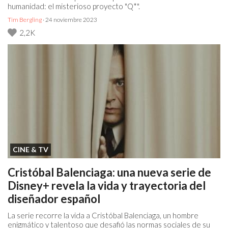
humanidad: el misterioso proyecto "Q*".
Tim Bergling
· 24 noviembre 2023
2,2K
CINE & TV
Cristóbal Balenciaga: una nueva serie de
Disney+ revela la vida y trayectoria del
diseñador español
La serie recorre la vida a Cristóbal Balenciaga, un hombre
enigmático y talentoso que desafió las normas sociales de su