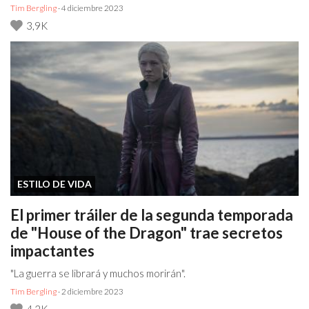
Tim Bergling
· 4 diciembre 2023
3,9K
ESTILO DE VIDA
El primer tráiler de la segunda temporada
de "House of the Dragon" trae secretos
impactantes
"La guerra se librará y muchos morirán".
Tim Bergling
· 2 diciembre 2023
4,2K