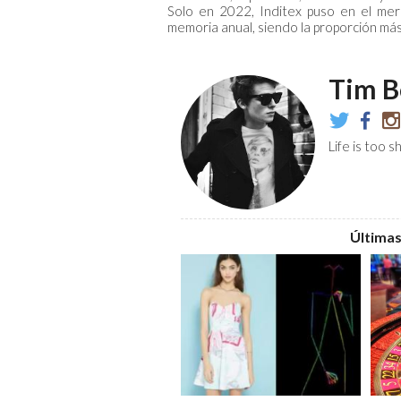
Solo en 2022, Inditex puso en el mer
memoria anual, siendo la proporción má
Tim B
@TheIdeali
TheIdea
the
Life is too s
Últimas