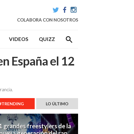
Twitter
Facebook
Instagram
COLABORA CON NOSOTROS
VIDEOS
QUIZZ
en España el 12
rancia.
#TRENDING
LO ÚLTIMO
1 grandes freestylers de la
nueva generación del rap