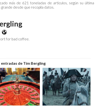
cado más de 621 toneladas de artículos, según su última
s grande desde que recopila datos.
ergling
stES
listES
idealist.es
http://www.theidealist.es
hort for bad coffee.
 entradas de Tim Bergling