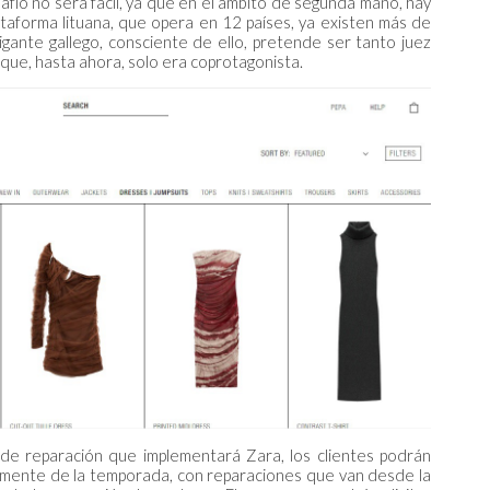
safío no será fácil, ya que en el ámbito de segunda mano, hay
ataforma lituana, que opera en 12 países, ya existen más de
igante gallego, consciente de ello, pretende ser tanto juez
que, hasta ahora, solo era coprotagonista.
de reparación que implementará Zara, los clientes podrán
temente de la temporada, con reparaciones que van desde la