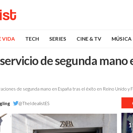
list
E VIDA
TECH
SERIES
CINE & TV
MÚSICA
 servicio de segunda mano 
eraciones de segunda mano en España tras el éxito en Reino Unido y F
gling
@TheIdealistES
1