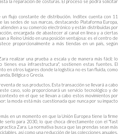
sta la reparación de costuras. El proceso se podrá solicitar
e un flujo constante de distribución. Inditex cuenta con 11
e las sedes de sus marcas, destacando Plataforma Europa,
atienden a su comercio electrónico y están distribuidas por
cción, encargada de abastecer al canal en línea y a ciertas
itúan a Reino Unido en una posición ventajosa: es el centro de
stece proporcionalmente a más tiendas en un país, según
Zara realizar una prueba a escala y de manera más fácil; lo
tienes esa infraestructura", sostienen estas fuentes. El
nto en otros lugares donde la logística no es tan fluida, como
anda, Bélgica o Grecia.
 reventa de sus productos. Esta transacción se llevará a cabo
 este caso, solo proporcionará un servicio tecnológico y de
l contexto en el que se llevan a cabo estos movimientos por
enor: la moda está más cuestionada que nunca por su impacto
emás en un momento en que la Unión Europea tiene la firme
de serlo para 2030, lo que choca directamente con el "fast
 practica Zara. La normativa busca que las prendas sean más
eciclables, así como una reducción de las colecciones anuales.