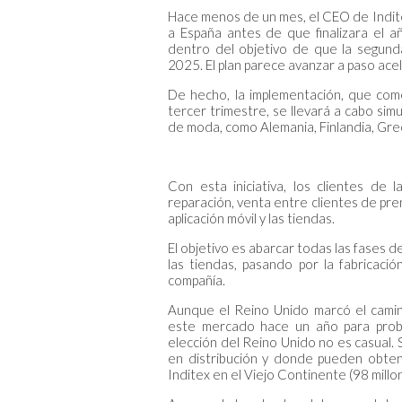
Hace menos de un mes, el CEO de Inditex
a España antes de que finalizara el a
dentro del objetivo de que la segund
2025. El plan parece avanzar a paso ace
De hecho, la implementación, que come
tercer trimestre, se llevará a cabo s
de moda, como Alemania, Finlandia, Greci
Con esta iniciativa, los clientes de 
reparación, venta entre clientes de pre
aplicación móvil y las tiendas.
El objetivo es abarcar todas las fases d
las tiendas, pasando por la fabricación
compañía.
Aunque el Reino Unido marcó el camino,
este mercado hace un año para prob
elección del Reino Unido no es casual.
en distribución y donde pueden obtene
Inditex en el Viejo Continente (98 millo