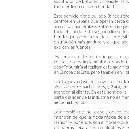
sustitución de botones y cremalleras ha
tanto en línea como en tiendas físicas.
Este servicio tiene su lado B: requier
centros en España que operan cerca d
así como innumerables plataformas que 
todo el mundo. Esta segunda línea de a
tiendas, junto con la red de talleres, s
distribución más maduro y el que aba
explican las fuentes.
"Hacerlo en este territorio permite a 
complicado es implementarlo donde no 
desafío surgiría al replicar este movimie
en Europa del Este, pero también en Hol
La otra pieza clave del proyecto será la
siempre entre particulares, y Zara, en
atención al cliente. En este sentido, e
parte del líder de la industria no es m
medioambiental.
La inmersión de Inditex se produce ad
intención de que la moda rápida deje 
fashion" y, por ende, con el modelo que
duraderas, reparables, reutilizables y r