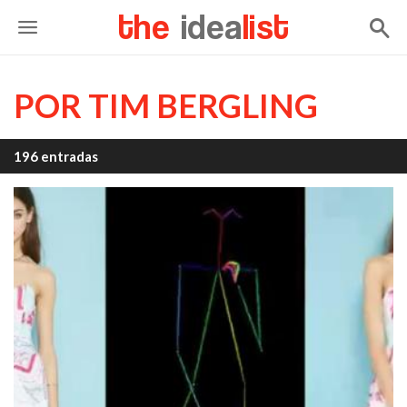
the
idea
list
POR TIM BERGLING
196 entradas