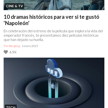
CINE & TV
10 dramas históricos para ver si te gustó
'Napoleón'
En celebración del estreno de la película que explora la vida del
emperador francés, te presentamos diez películas históricas
que han dejado su huella.
Tim Bergling
· 1 enero 2025
4,9K
TECH