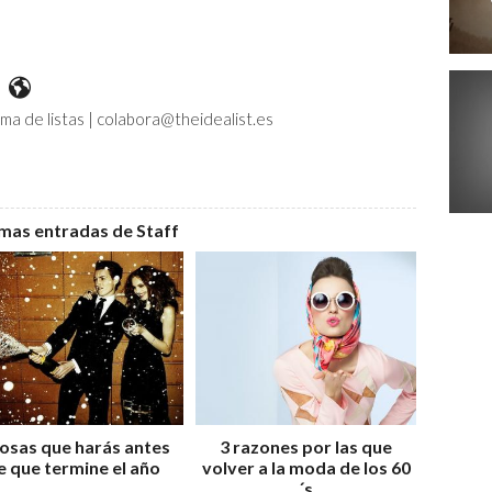
stES
listES
idealist.es
http://www.theidealist.es
ma de listas | colabora@theidealist.es
imas entradas de Staff
cosas que harás antes
3 razones por las que
e que termine el año
volver a la moda de los 60
´s