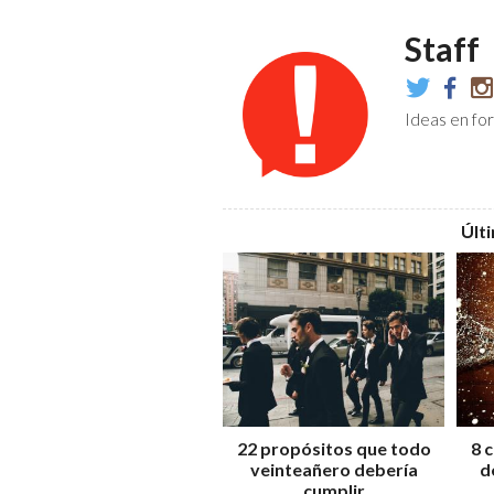
Staff
@TheIdeali
TheIdea
the
Ideas en for
Últ
22 propósitos que todo
8 
veinteañero debería
d
cumplir