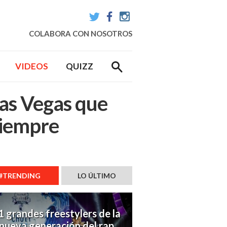
Twitter
Facebook
Instagram
COLABORA CON NOSOTROS
VIDEOS
QUIZZ
Las Vegas que
siempre
#TRENDING
LO ÚLTIMO
1 grandes freestylers de la
nueva generación del rap