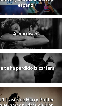
español
A mordiscos
Se te ha perdido la cartera
14 frases de Harry Potter
que jamás podrás olvidar