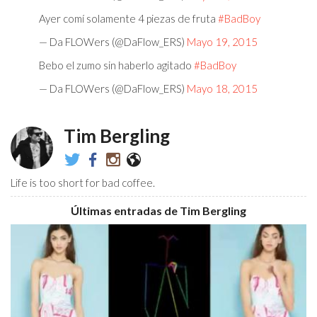
Ayer comí solamente 4 piezas de fruta
#BadBoy
— Da FLOWers (@DaFlow_ERS)
Mayo 19, 2015
Bebo el zumo sin haberlo agitado
#BadBoy
— Da FLOWers (@DaFlow_ERS)
Mayo 18, 2015
Tim Bergling
@TheIdealistES
TheIdealistES
theidealist.es
http://www.theidealist.es
Life is too short for bad coffee.
Últimas entradas de Tim Bergling