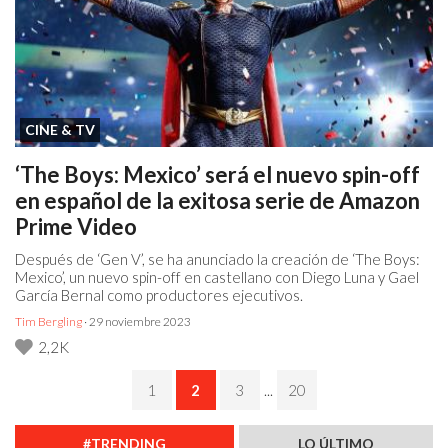
CINE & TV
‘The Boys: Mexico’ será el nuevo spin-off
en español de la exitosa serie de Amazon
Prime Video
Después de ‘Gen V’, se ha anunciado la creación de ‘The Boys:
Mexico’, un nuevo spin-off en castellano con Diego Luna y Gael
García Bernal como productores ejecutivos.
Tim Bergling
· 29 noviembre 2023
2,2K
1
2
3
...
20
#TRENDING
LO ÚLTIMO