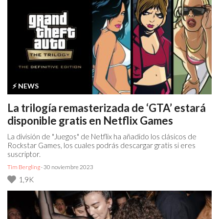
⚡️ NEWS
La trilogía remasterizada de ‘GTA’ estará
disponible gratis en Netflix Games
La división de "Juegos" de Netflix ha añadido los clásicos de
Rockstar Games, los cuales podrás descargar gratis si eres
suscriptor.
Tim Bergling
· 30 noviembre 2023
1,9K