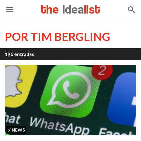
the
idea
list
POR TIM BERGLING
196 entradas
⚡️ NEWS