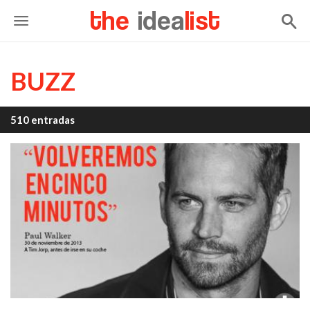
the
idea
list
BUZZ
510 entradas