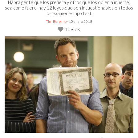
Habrá gente que los prefiera y otros que los odien a muerte,
sea como fuere, hay 12 leyes que son incuestionables en todos
los exámenes tipo test.
Tim Bergling
· 10 enero 2018
109,7K