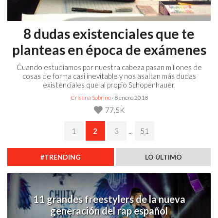
8 dudas existenciales que te
planteas en época de exámenes
Cuando estudiamos por nuestra cabeza pasan millones de
cosas de forma casi inevitable y nos asaltan más dudas
existenciales que al propio Schopenhauer.
Cristina Sobrino
· 8 enero 2018
77,5K
1
2
3
...
51
#TRENDING
LO ÚLTIMO
11 grandes freestylers de la nueva
generación del rap español